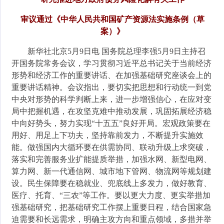
审议通过《中华人民共和国矿产资源法实施条例（草
案）》
新华社北京5月9日电 国务院总理李强5月9日主持召
开国务院常务会议，学习贯彻习近平总书记关于当前经济
形势和经济工作的重要讲话、在加强基础研究座谈会上的
重要讲话精神。会议指出，要切实把思想和行动统一到党
中央对形势的科学判断上来，进一步增强信心，在应对变
局中把握机遇，在攻坚克难中推动发展，巩固拓展经济稳
中向好势头，努力实现“十五五”良好开局。宏观政策要在
用好、用足上下功夫，坚持靠前发力，不断提升实施效
能。做强国内大循环要在供需协同、联动升级上求突破，
落实和完善服务业扩能提质举措，加强水网、新型电网、
算力网、新一代通信网、城市地下管网、物流网等规划建
设。民生保障要在稳就业、兜底线上多发力，做好教育、
医疗、托育、“三农”等工作。要以更大力度、更实举措加
强基础研究，把基础研究工作摆上重要日程，结合国家急
迫需要和长远需求，明确主攻方向和重点领域，多措并举