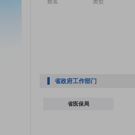
姓名
类型
辽宁省医疗保障局
首页
首页
资讯中心
资讯中心
时政要闻
辽
省政府工作部门
政务公开
政务公开
机构职能
领
省医保局
预决算公开